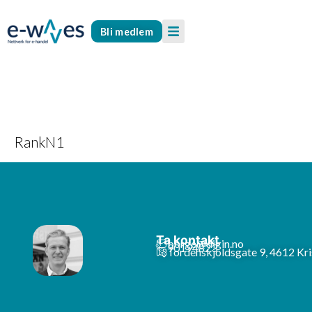
Bli medlem
RankN1
Ta kontakt
borge@digin.no
90194823
Tordenskjoldsgate 9, 4612 Kri