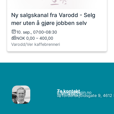
Ny salgskanal fra Varodd - Selg
mer uten å gjøre jobben selv
10. sep., 07:00–08:30
NOK 0,00 – 400,00
Varodd/Ver kaffebrenneri
Ta kontakt
borge@digin.no
90194823
Tordenskjoldsgate 9, 4612 