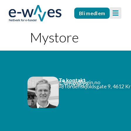
Bli medlem
Mystore
Ta kontakt
borge@digin.no
90194823
Tordenskjoldsgate 9, 4612 Kr