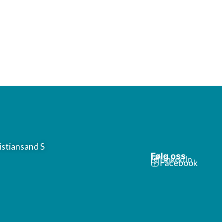
istiansand S
Følg oss
LinkedIn
Facebook