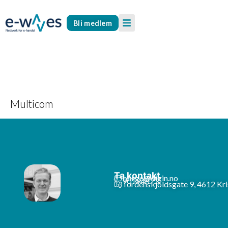
Bli medlem
Multicom
Ta kontakt
borge@digin.no
90194823
Tordenskjoldsgate 9, 4612 Kri