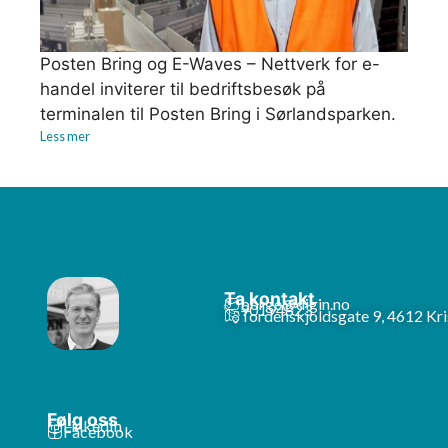
Posten Bring og E-Waves – Nettverk for e-
handel inviterer til bedriftsbesøk på
terminalen til Posten Bring i Sørlandsparken.
Less mer
Ta kontakt
borge@digin.no
90194823
Tordenskjoldsgate 9, 4612 Kri
Følg oss
LinkedIn
Facebook