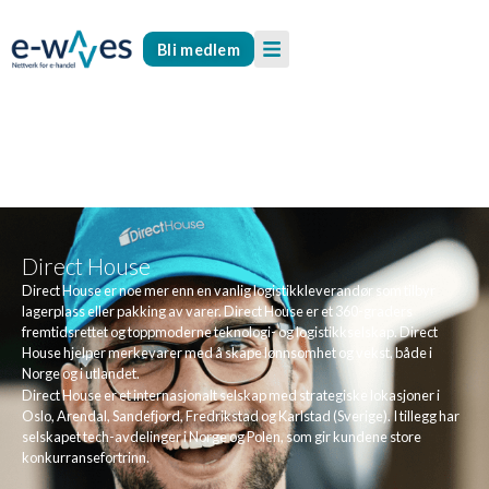
Bli medlem
Direct House
Direct House er noe mer enn en vanlig logistikkleverandør som tilbyr
lagerplass eller pakking av varer. Direct House er et 360-graders
fremtidsrettet og toppmoderne teknologi- og logistikkselskap. Direct
House hjelper merkevarer med å skape lønnsomhet og vekst, både i
Norge og i utlandet.
Direct House er et internasjonalt selskap med strategiske lokasjoner i
Oslo, Arendal, Sandefjord, Fredrikstad og Karlstad (Sverige). I tillegg har
selskapet tech-avdelinger i Norge og Polen, som gir kundene store
konkurransefortrinn.