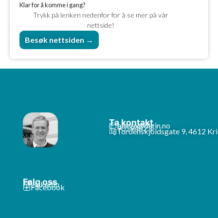
Klar for å komme i gang?
Trykk på lenken nedenfor for å se mer på vår
nettside!
Besøk nettsiden →
Ta kontakt
borge@digin.no
90194823
Tordenskjoldsgate 9, 4612 Kri
Følg oss
LinkedIn
Facebook